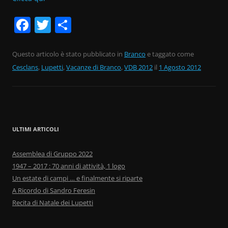
F
T
C
a
w
o
c
itt
n
Questo articolo è stato pubblicato in
Branco
e taggato come
Cesclans
e
,
Lupetti
er
,
Vacanze di Branco
di
,
VDB 2012
il
1 Agosto 2012
b
vi
o
di
o
ULTIMI ARTICOLI
k
Assemblea di Gruppo 2022
1947 – 2017 : 70 anni di attività, 1 logo
Un estate di campi … e finalmente si riparte
A Ricordo di Sandro Feresin
Recita di Natale dei Lupetti