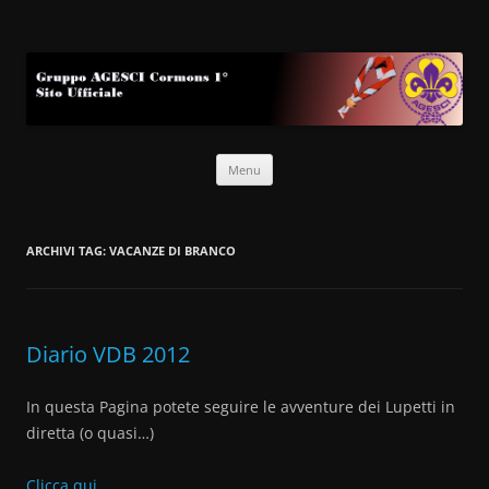
Gruppo AGESCI Cormons 1°
Sito Ufficiale
Vai
Menu
al
contenuto
ARCHIVI TAG:
VACANZE DI BRANCO
Diario VDB 2012
In questa Pagina potete seguire le avventure dei Lupetti in
diretta (o quasi…)
Clicca qui