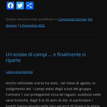
F
T
C
a
w
o
c
itt
n
Questo articolo è stato pubblicato in
Comunicati Stampa
,
Dal
Gruppo
e
il
2 Novembre 2022
er
di
.
b
vi
o
di
o
Un estate di campi … e finalmente si
k
riparte
Lascia una risposta
Anche nell’estate scorsa ha visto, nel mese di agosto, lo
svolgimento dei i campi estivi degli scout del gruppo
Cormons 1 con protagonisti circa 40 ragazzi, suddivisi nelle
varie branche, dagli 8 ai 20 anni di età. In particolare i
lupetti hanno vissuto nelle loro vacanze di branco la storia