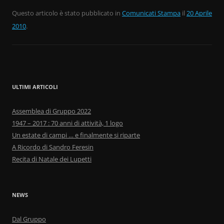
a
w
o
c
itt
n
Questo articolo è stato pubblicato in
Comunicati Stampa
il
20 Aprile
2010
.
e
er
di
b
vi
o
di
o
ULTIMI ARTICOLI
k
Assemblea di Gruppo 2022
1947 – 2017 : 70 anni di attività, 1 logo
Un estate di campi … e finalmente si riparte
A Ricordo di Sandro Feresin
Recita di Natale dei Lupetti
NEWS
Dal Gruppo