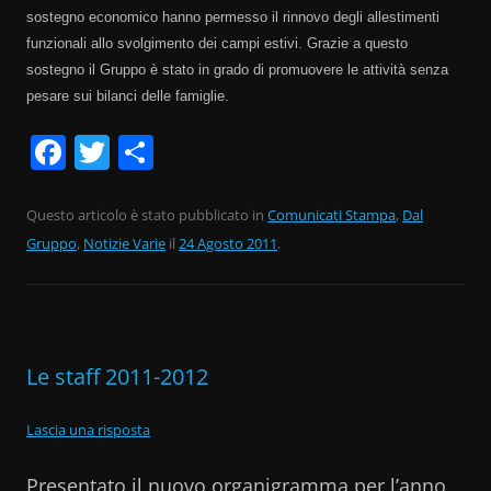
sostegno economico hanno permesso il rinnovo degli allestimenti
funzionali allo svolgimento dei campi estivi. Grazie a questo
sostegno il Gruppo è stato in grado di promuovere le attività senza
pesare sui bilanci delle famiglie.
F
T
C
a
w
o
c
itt
n
Questo articolo è stato pubblicato in
Comunicati Stampa
,
Dal
Gruppo
e
,
Notizie Varie
er
di
il
24 Agosto 2011
.
b
vi
o
di
o
Le staff 2011-2012
k
Lascia una risposta
Presentato il nuovo organigramma per l’anno