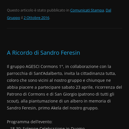
a
w
o
c
itt
n
Questo articolo è stato pubblicato in
Comunicati Stampa
,
Dal
Gruppo
e
il
2 Ottobre 2016
er
di
.
b
vi
o
di
o
A Ricordo di Sandro Feresin
k
Il gruppo AGESCI Cormons 1°, in collaborazione con la
parrocchia di Sant’Adalberto, invita la cittadinanza tutta,
coloro che sono vicini al nostro gruppo e chiunque ne
abbia piacere a partecipare sabato 23 aprile, ricorrenza del
Patrono di Cormons e di San Giorgio (patrono di tutti gli
scout), alla piantumazione di un albero in memoria di
Sandro Feresin, primo Akela del nostro gruppo.
Programma dell’evento:
– 18.30: Solenne Celebrazione in Duomo