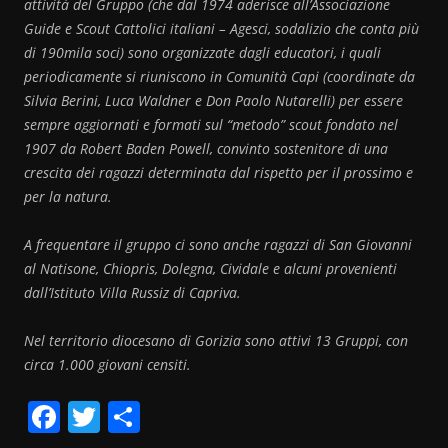
attività del Gruppo (che dal 1974 aderisce all’Associazione
Guide e Scout Cattolici italiani – Agesci, sodalizio che conta più
di 190mila soci) sono organizzate dagli educatori, i quali
periodicamente si riuniscono in Comunità Capi (coordinate da
Silvia Berini, Luca Waldner e Don Paolo Nutarelli) per essere
sempre aggiornati e formati sul “metodo” scout fondato nel
1907 da Robert Baden Powell, convinto sostenitore di una
crescita dei ragazzi determinata dal rispetto per il prossimo e
per la natura.
A frequentare il gruppo ci sono anche ragazzi di San Giovanni
al Natisone, Chiopris, Dolegna, Cividale e alcuni provenienti
dall’Istituto Villa Russiz di Capriva.
Nel territorio diocesano di Gorizia sono attivi 13 Gruppi, con
circa 1.000 giovani censiti.
F
T
C