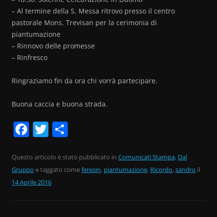
– Al termine della S. Messa ri
trovo presso il centro
pastorale Mons. Trevisan per la cerimonia di
piantumazione
– Rinnovo delle promesse
– Rinfresco
Ringraziamo fin da ora chi vorrà partecipare.
Buona caccia e buona strada.
F
T
C
a
w
o
c
itt
n
Questo articolo è stato pubblicato in
Comunicati Stampa
,
Dal
Gruppo
e
e taggato come
er
di
feresin
,
piantumazione
,
Ricordo
,
sandro
il
14 Aprile 2016
b
vi
o
di