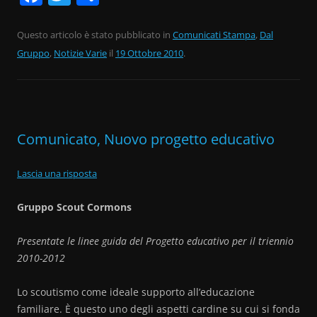
a
w
o
c
itt
n
Questo articolo è stato pubblicato in
Comunicati Stampa
,
Dal
Gruppo
e
,
Notizie Varie
er
di
il
19 Ottobre 2010
.
b
vi
o
di
o
Comunicato, Nuovo progetto educativo
k
Lascia una risposta
Gruppo Scout Cormons
Presentate le linee guida del Progetto educativo per il triennio
2010-2012
Lo scoutismo come ideale supporto all’educazione
familiare. È questo uno degli aspetti cardine su cui si fonda