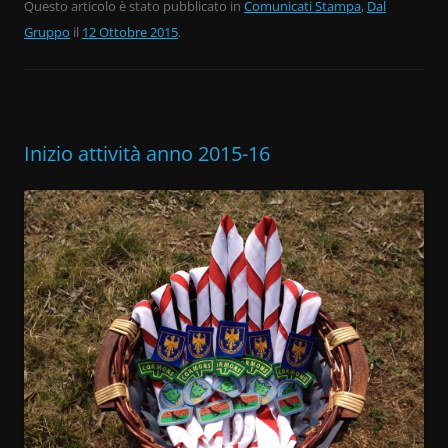
c
itt
n
Questo articolo è stato pubblicato in
Comunicati Stampa
,
Dal
Gruppo
e
il
12 Ottobre 2015
er
di
.
b
vi
o
di
o
Inizio attività anno 2015-16
k