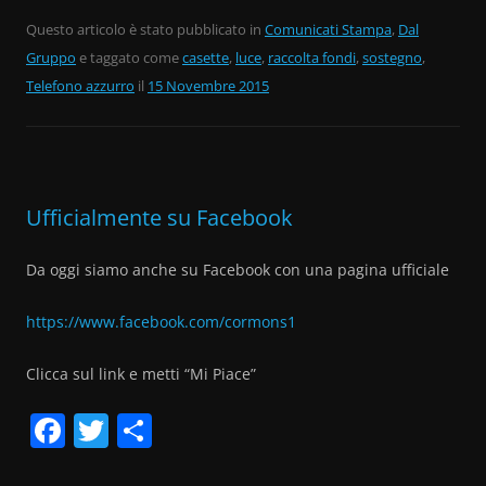
a
w
o
c
itt
n
Questo articolo è stato pubblicato in
Comunicati Stampa
,
Dal
Gruppo
e
e taggato come
er
di
casette
,
luce
,
raccolta fondi
,
sostegno
,
Telefono azzurro
il
15 Novembre 2015
b
vi
o
di
o
k
Ufficialmente su Facebook
Da oggi siamo anche su Facebook con una pagina ufficiale
https://www.facebook.com/cormons1
Clicca sul link e metti “Mi Piace”
F
T
C
a
w
o