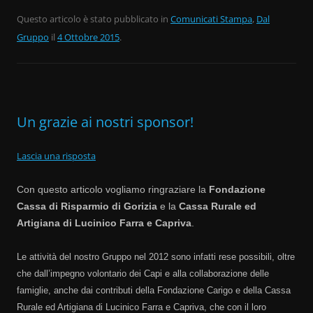
a
w
o
c
itt
n
Questo articolo è stato pubblicato in
Comunicati Stampa
,
Dal
Gruppo
e
il
4 Ottobre 2015
er
di
.
b
vi
o
di
o
Un grazie ai nostri sponsor!
k
Lascia una risposta
Con questo articolo vogliamo ringraziare la
Fondazione
Cassa di Risparmio di Gorizia
e la
Cassa Rurale ed
Artigiana di Lucinico Farra e Capriva
.
Le attività del nostro Gruppo nel 2012 sono infatti rese possibili, oltre
che dall’impegno volontario dei Capi e alla collaborazione delle
famiglie, anche dai contributi della Fondazione Carigo e della Cassa
Rurale ed Artigiana di Lucinico Farra e Capriva, che con il loro