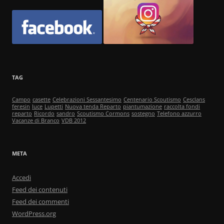
TAG
Campo
casette
Celebrazioni Sessantesimo
Centenario Scoutismo
Cesclans
feresin
luce
Lupetti
Nuova tenda Reparto
piantumazione
raccolta fondi
reparto
Ricordo
sandro
Scoutismo Cormons
sostegno
Telefono azzurro
Vacanze di Branco
VDB 2012
META
Accedi
Feed dei contenuti
Feed dei commenti
WordPress.org