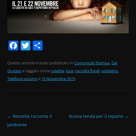
F
T
C
a
w
o
c
itt
n
Questo articolo è stato pubblicato in
Comunicati Stampa
,
Dal
Gruppo
e
e taggato come
er
di
casette
,
luce
,
raccolta fondi
,
sostegno
,
Telefono azzurro
il
15 Novembre 2015
b
vi
o
di
o
k
Navigazione
←
Rossella racconta il
Nuova tenda per il reparto
→
articolo
Jamboree