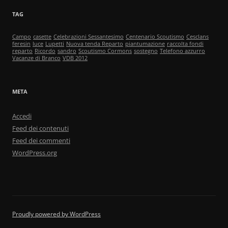
TAG
Campo
casette
Celebrazioni Sessantesimo
Centenario Scoutismo
Cesclans
feresin
luce
Lupetti
Nuova tenda Reparto
piantumazione
raccolta fondi
reparto
Ricordo
sandro
Scoutismo Cormons
sostegno
Telefono azzurro
Vacanze di Branco
VDB 2012
META
Accedi
Feed dei contenuti
Feed dei commenti
WordPress.org
Proudly powered by WordPress