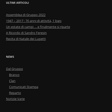
o
di
ULTIMI ARTICOLI
o
Assemblea di Gruppo 2022
k
1947 – 2017 : 70 anni di attività, 1 logo
Un estate di campi … e finalmente si riparte
A Ricordo di Sandro Feresin
Recita di Natale dei Lupetti
NEWS
Dal Gruppo
Branco
Clan
Comunicati Stampa
Reparto
Notizie Varie