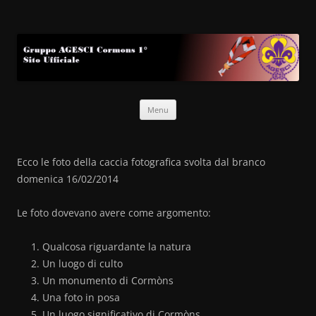
Gruppo AGESCI Cormons 1°
Sito Ufficiale
Vai
Menu
al
contenuto
Ecco le foto della caccia fotografica svolta dal branco
domenica 16/02/2014
Le foto dovevano avere come argomento:
Qualcosa riguardante la natura
Un luogo di culto
Un monumento di Cormòns
Una foto in posa
Un luogo significativo di Cormòns