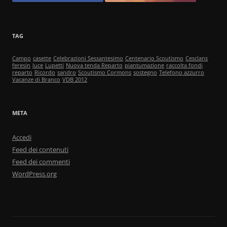
TAG
Campo
casette
Celebrazioni Sessantesimo
Centenario Scoutismo
Cesclans
feresin
luce
Lupetti
Nuova tenda Reparto
piantumazione
raccolta fondi
reparto
Ricordo
sandro
Scoutismo Cormons
sostegno
Telefono azzurro
Vacanze di Branco
VDB 2012
META
Accedi
Feed dei contenuti
Feed dei commenti
WordPress.org