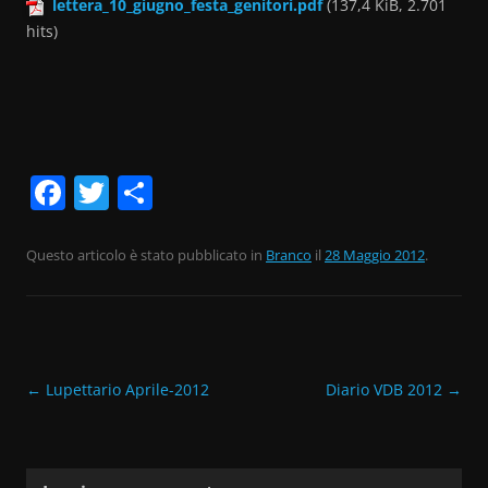
lettera_10_giugno_festa_genitori.pdf
(137,4 KiB, 2.701
hits)
F
T
C
a
w
o
c
itt
n
Questo articolo è stato pubblicato in
Branco
il
28 Maggio 2012
.
e
er
di
b
vi
o
di
o
Navigazione
←
Lupettario Aprile-2012
Diario VDB 2012
→
articolo
k