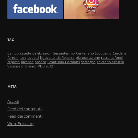
TAG
Campo
casette
Celebrazioni Sessantesimo
Centenario Scoutismo
Cesclans
feresin
luce
Lupetti
Nuova tenda Reparto
piantumazione
raccolta fondi
reparto
Ricordo
sandro
Scoutismo Cormons
sostegno
Telefono azzurro
Vacanze di Branco
VDB 2012
META
Accedi
Feed dei contenuti
Feed dei commenti
WordPress.org