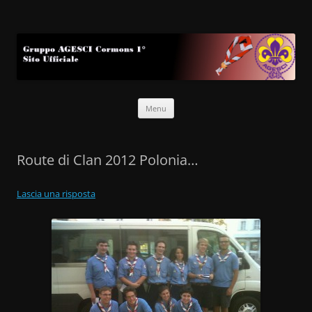
Gruppo AGESCI Cormons 1°
Sito Ufficiale
Vai
Menu
al
contenuto
Route di Clan 2012 Polonia…
Lascia una risposta