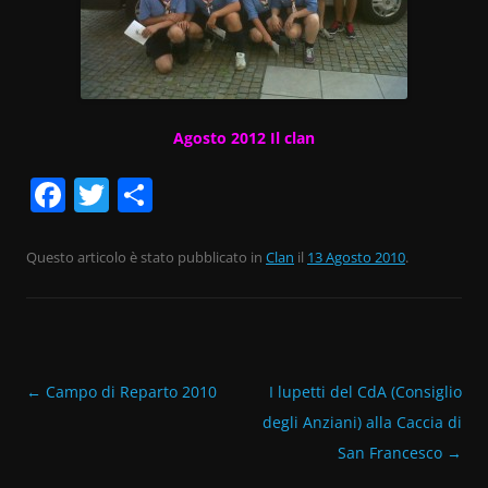
Agosto 2012 Il clan
F
T
C
a
w
o
c
itt
n
Questo articolo è stato pubblicato in
Clan
il
13 Agosto 2010
.
e
er
di
b
vi
o
di
o
Navigazione
←
Campo di Reparto 2010
I lupetti del CdA (Consiglio
articolo
degli Anziani) alla Caccia di
k
San Francesco
→