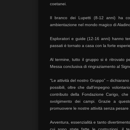
coetanei.
Il branco dei Lupetti (8-12 anni) ha c
ambientazione nel mondo magico di Aladin
Esploratori e guide (12-16 anni) hanno ter
passati è tornato a casa con la forte esper
Al termine, tutto il gruppo si è ritrovato
Messa conclusiva di ringraziamento al Signo
“
Le attività del nostro Gruppo” – dichiarano 
possibili, oltre che dall’impegno volontar
contributo della Fondazione Carigo, che h
svolgimento dei campi. Grazie a ques
promuovere le nostre attività senza pesare su
Avventura, essenzialità e tanto divertimento
cui sono state fatte le costruzioni, il