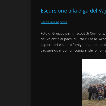
REPARTO ROSA DEI VENTI
2014
Escursione alla diga del V
CLAN E NOVIZIATO
2015
Lascia una risposta
Foto di Gruppo per gli scout di Cormons, 
del Vajont e ai paesi di Erto e Casso. Acc
esploratori e le loro famiglie hanno potu
causare quando non comprende, o non vu