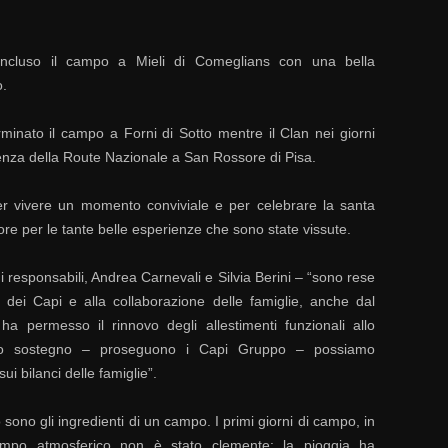
oncluso il campo a Mieli di Comeglians con una bella
o.
minato il campo a Forni di Sotto mentre il Clan nei giorni
ienza della Route Nazionale a San Rossore di Pisa.
 per vivere un momento conviviale e per celebrare la santa
re per le tante belle esperienze che sono state vissute.
i responsabili, Andrea Carnevali e Silvia Berini – “sono rese
io dei Capi e alla collaborazione delle famiglie, anche dal
a permesso il rinnovo degli allestimenti funzionali allo
to sostegno – proseguono i Capi Gruppo – possiamo
i bilanci delle famiglie”.
 sono gli ingredienti di un campo. I primi giorni di campo, in
 tempo atmosferico non è stato clemente: la pioggia ha