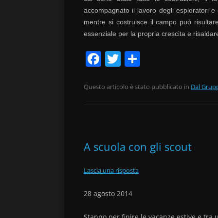
accompagnato il lavoro degli esploratori 
mentre si costruisce il campo può risultar
essenziale per la propria crescita e risaldare 
F
T
C
a
w
o
c
itt
n
Questo articolo è stato pubblicato in
Dal Grup
e
er
di
b
vi
o
di
A scuola con gli scout
o
k
Lascia una risposta
28 agosto 2014
Stanno per finire le vacanze estive e tr