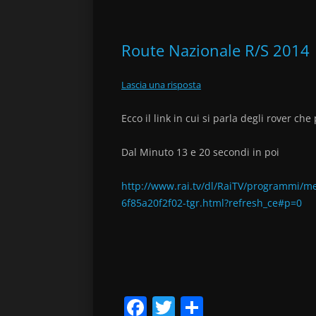
b
vi
o
di
Route Nazionale R/S 2014
o
k
Lascia una risposta
Ecco il link in cui si parla degli rover c
Dal Minuto 13 e 20 secondi in poi
http://www.rai.tv/dl/RaiTV/programmi/
6f85a20f2f02-tgr.html?refresh_ce#p=0
F
T
C