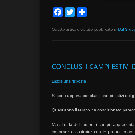
F
T
C
a
w
o
c
itt
n
Questo articolo è stato pubblicato in
Dal Grup
e
er
di
b
vi
o
di
CONCLUSI I CAMPI ESTIVI
o
k
Lascia una risposta
Si sono appena conclusi i campi estivi del
Quest’anno il tempo ha condizionato parecchi
Ma al di là del meteo, i campi rappresenta
imparare a costruire con le proprie mani 