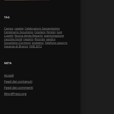
TAG
Campo
casette
Celebrazioni Sessantesimo
Centenario Scoutismo
Cesclans
feresin
luce
Lupetti
Nuova tenda Reparto
piantumazione
raccolta fondi
reparto
Ricordo
sandro
Scoutismo Cormons
sostegno
Telefono azzurro
Vacanze di Branco
VDB 2012
META
Accedi
Feed dei contenuti
Feed dei commenti
WordPress.org