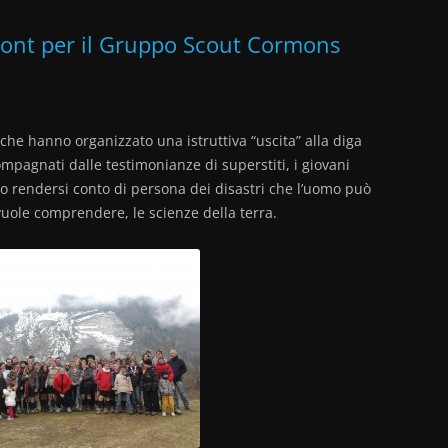
SUTRIO
VDB 2012
FEBBRAIO 2013
LUPETTI – PRESEPE DI PIETRA
ajont per il Gruppo Scout Cormons
FESTEGGIAMENTI 65°
CAMPO REPARTO
VDB 2014 – MIELI DI COMEGLIANS
ANNIVERSARIO
VACANZE DI BRANCO 2013 –
LUPETTI – CACCIA FOTOGRAFICA
PESARIIS
che hanno organizzato una istruttiva “uscita” alla diga
LUPETTI – USCITA DI CDA
ompagnati dalle testimonianze di superstiti, i giovani
to rendersi conto di persona dei disastri che l’uomo può
LUPETTI – PLANT FOR THE PLANET
ole comprendere, le scienze della terra.