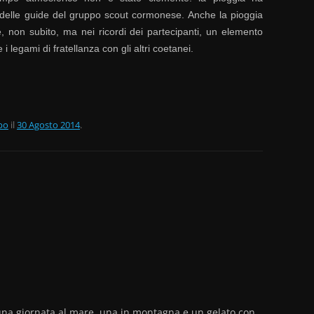
e delle guide del gruppo scout cormonese. Anche la pioggia
e, non subito, ma nei ricordi dei partecipanti, un elemento
i legami di fratellanza con gli altri coetanei.
po
il
30 Agosto 2014
.
a una giornata al mare, una in montagna e un gelato con