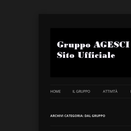
Sito Ufficiale
Gruppo AGESCI Corm
HOME
IL GRUPPO
ATTIVITÀ
COMUNITÀ CAPI ALDO BRAIDA
2011
ARCHIVI CATEGORIA:
BRANCO DELLA LETIZIA SANDRO
DAL GRUPPO
2012
FERESIN
2013