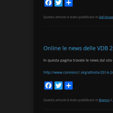
F
T
C
a
w
o
c
itt
n
Questo articolo è stato pubblicato in
Dal Grup
e
er
di
b
vi
o
di
Online le news delle VDB 
o
k
In questa pagina trovate le news dal sito
http://www.cormons1.org/attivita/2014-2
F
T
C
a
w
o
c
itt
n
Questo articolo è stato pubblicato in
Branco
il
e
er
di